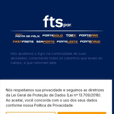
Nós ajudamos o Agro na continuidade de suas
atividades, conectando todos os caminhos que levam ao
campo, e que retornam dele.
Copyright©2025-2026 Todos os direitos reservados a
FTSPar | CNPJ:
23.033.661/0001-19
| Criação:
TOSS
Nós respeitamos sua privacidade e seguimos as diretrizes
launch
STUDIO
da Lei Geral de Proteção de Dados (Lei nº 13.709/2018).
Ao aceitar, você concorda com o uso dos seus dados
conforme nossa Política de Privacidade.