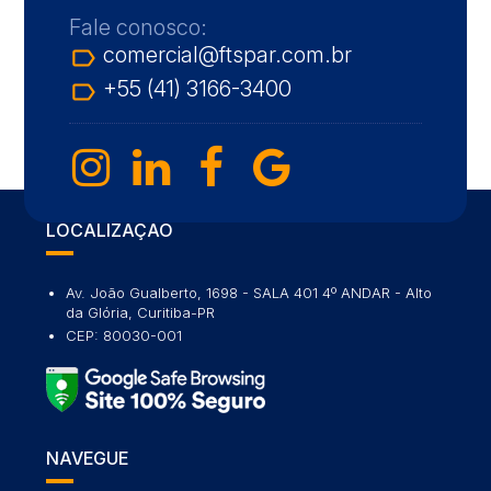
Fale conosco:
comercial@ftspar.com.br
label_outline
+55 (41) 3166-3400
label_outline
LOCALIZAÇÃO
Av. João Gualberto, 1698 - SALA 401 4º ANDAR - Alto
da Glória, Curitiba-PR
CEP: 80030-001
NAVEGUE