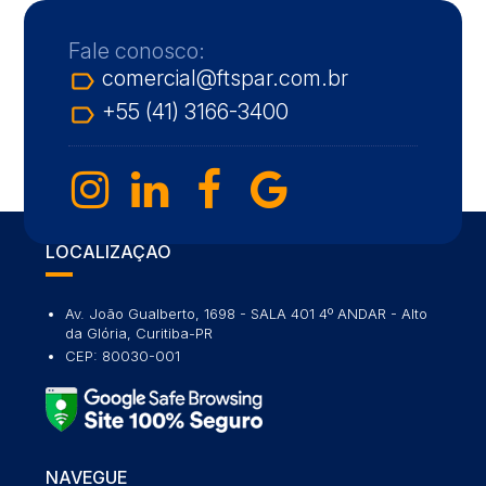
Fale conosco:
comercial@ftspar.com.br
label_outline
+55 (41) 3166-3400
label_outline
LOCALIZAÇÃO
Av. João Gualberto, 1698 - SALA 401 4º ANDAR - Alto
da Glória, Curitiba-PR
CEP: 80030-001
NAVEGUE