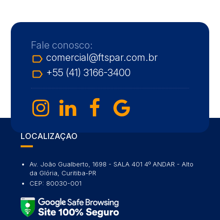
Fale conosco:
comercial@ftspar.com.br
label_outline
+55 (41) 3166-3400
label_outline
LOCALIZAÇÃO
Av. João Gualberto, 1698 - SALA 401 4º ANDAR - Alto
da Glória, Curitiba-PR
CEP: 80030-001