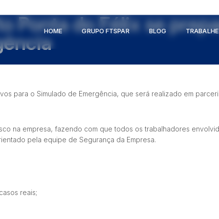
o Ponta do Félix se prepa
HOME
GRUPO FTSPAR
BLOG
TRABALH
gência
ivos para o Simulado de Emergência, que será realizado em parceri
e risco na empresa, fazendo com que todos os trabalhadores envol
orientado pela equipe de Segurança da
Empresa.
asos reais;