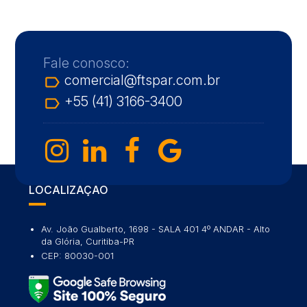
Fale conosco:
comercial@ftspar.com.br
label_outline
+55 (41) 3166-3400
label_outline
LOCALIZAÇÃO
Av. João Gualberto, 1698 - SALA 401 4º ANDAR - Alto
da Glória, Curitiba-PR
CEP: 80030-001