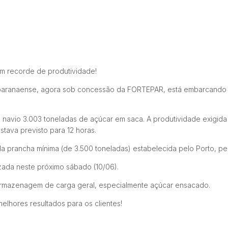
om recorde de produtividade!
o paranaense, agora sob concessão da FORTEPAR, está embarcando 
 navio 3.003 toneladas de açúcar em saca. A produtividade exigida 
ava previsto para 12 horas.
 prancha mínima (de 3.500 toneladas) estabelecida pelo Porto, pe
zada neste próximo sábado (10/06).
rmazenagem de carga geral, especialmente açúcar ensacado.
lhores resultados para os clientes!