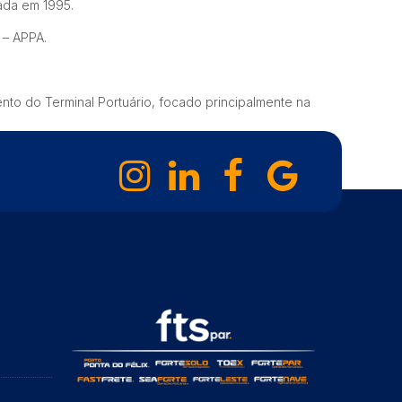
dada em 1995.
 – APPA.
nto do Terminal Portuário, focado principalmente na