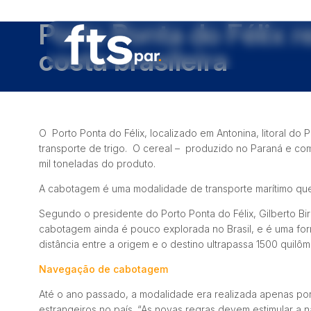
Porto Ponta do Félix r
costa brasileira
O Porto Ponta do Félix, localizado em Antonina, litoral do
transporte de trigo. O cereal – produzido no Paraná e co
mil toneladas do produto.
A cabotagem é uma modalidade de transporte marítimo que 
Segundo o presidente do Porto Ponta do Félix, Gilberto B
cabotagem ainda é pouco explorada no Brasil, e é uma for
distância entre a origem e o destino ultrapassa 1500 quilôme
Navegação de cabotagem
Até o ano passado, a modalidade era realizada apenas por
estrangeiros no país. “As novas regras devem estimular a 