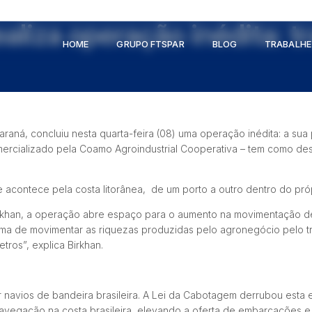
ealiza operação inédita: t
HOME
GRUPO FTSPAR
BLOG
TRABALH
 Paraná, concluiu nesta quarta-feira (08) uma operação inédita: a 
mercializado pela Coamo Agroindustrial Cooperativa – tem como des
acontece pela costa litorânea, de um porto a outro dentro do próp
irkhan, a operação abre espaço para o aumento na movimentação de
ma de movimentar as riquezas produzidas pelo agronegócio pelo tr
tros”, explica Birkhan.
 navios de bandeira brasileira. A Lei da Cabotagem derrubou esta 
navegação na costa brasileira, elevando a oferta de embarcações e