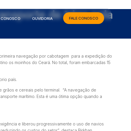
ransporte de trigo pela
FALE CONOSCO
E CONOSCO
OUVIDORIA
sua primeira navegação por cabotagem
para a expedição do
tino os moinhos do Ceará. No total, foram embarcadas 15
rio país.
 grãos e cereais pelo terminal. “A navegação de
ansporte marítimo. Esta é uma ótima opção quando a
exigência e liberou progressivamente o uso de navios
 reduzindo os custos do setor”, destaca Birkhan.