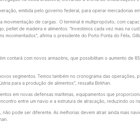
 liberação, emitida pelo governo federal, para operar mercadorias 
a movimentação de cargas. O terminal é multipropósito, com capac
rigo, pellet de madeira e alimentos. “Investimos cada vez mais na 
s movimentados”, afirma o presidente do Porto Ponta do Félix, Gilb
mbém contará com novos armazéns, que possibilitam o aumento de
 novos segmentos. Temos também no cronograma das operações, po
stria para a produção de alimentos”, ressalta Birkhan.
imentos em novas defensas marítimas, equipamentos que proporcion
contro entre um navio e a estrutura de atracação, reduzindo os ris
não pode ser diferente. As melhorias devem atrair ainda mais navi
han.