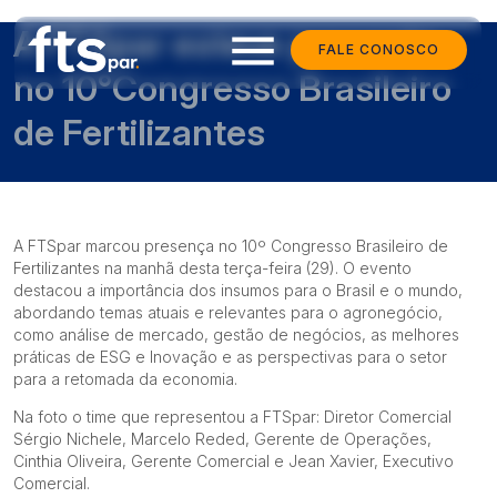
A FTSpar esteve presente
menu
FALE CONOSCO
no 10°Congresso Brasileiro
de Fertilizantes
A FTSpar marcou presença no 10º Congresso Brasileiro de
Fertilizantes na manhã desta terça-feira (29). O evento
destacou a importância dos insumos para o Brasil e o mundo,
abordando temas atuais e relevantes para o agronegócio,
como análise de mercado, gestão de negócios, as melhores
práticas de ESG e Inovação e as perspectivas para o setor
para a retomada da economia.
Na foto o time que representou a FTSpar: Diretor Comercial
Sérgio Nichele, Marcelo Reded, Gerente de Operações,
Cinthia Oliveira, Gerente Comercial e Jean Xavier, Executivo
Comercial.