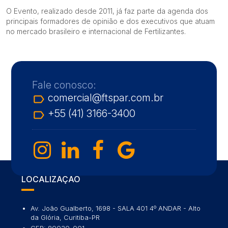
O Evento, realizado desde 2011, já faz parte da agenda dos
principais formadores de opinião e dos executivos que atuam
no mercado brasileiro e internacional de Fertilizantes.
Fale conosco:
comercial@ftspar.com.br
label_outline
+55 (41) 3166-3400
label_outline
LOCALIZAÇÃO
Av. João Gualberto, 1698 - SALA 401 4º ANDAR - Alto
da Glória, Curitiba-PR
CEP: 80030-001