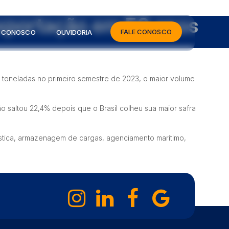
exportação em 50 anos
FALE CONOSCO
E CONOSCO
OUVIDORIA
e toneladas no primeiro semestre de 2023, o maior volume
o saltou 22,4% depois que o Brasil colheu sua maior safra
ística, armazenagem de cargas, agenciamento marítimo,