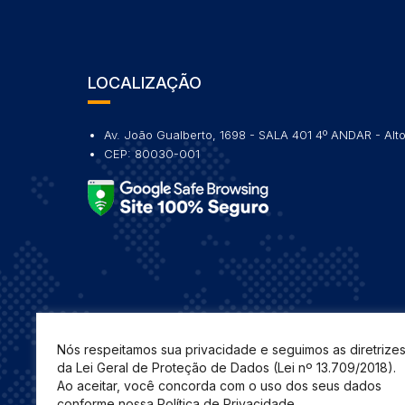
LOCALIZAÇÃO
Av. João Gualberto, 1698 - SALA 401 4º ANDAR - Alto
CEP: 80030-001
Nós respeitamos sua privacidade e seguimos as diretrize
da Lei Geral de Proteção de Dados (Lei nº 13.709/2018).
Ao aceitar, você concorda com o uso dos seus dados
conforme nossa Política de Privacidade.