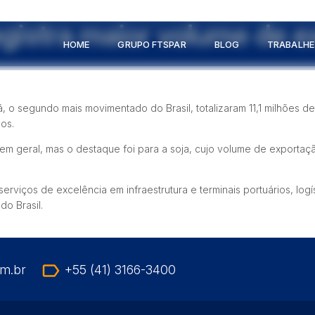
egistra maior volume de 
HOME
GRUPO FTSPAR
BLOG
TRABALH
 o segundo mais movimentado do Brasil, totalizaram 11,1 milhões d
os.
m geral, mas o destaque foi para a soja, cujo volume de exportaçã
viços de excelência em infraestrutura e terminais portuários, log
do Brasil.
label_outline
om.br
+55 (41) 3166-3400