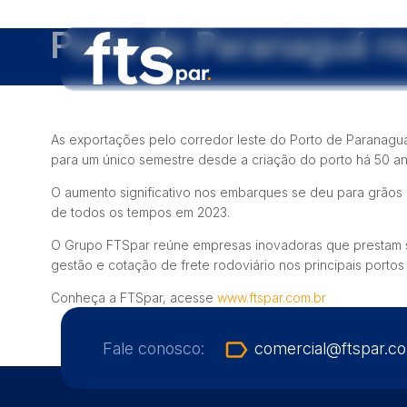
Porto de Paranaguá r
As exportações pelo corredor leste do Porto de Paranaguá,
para um único semestre desde a criação do porto há 50 an
O aumento significativo nos embarques se deu para grãos e
de todos os tempos em 2023.
O Grupo FTSpar reúne empresas inovadoras que prestam ser
gestão e cotação de frete rodoviário nos principais portos 
Conheça a FTSpar, acesse
www.ftspar.com.br
label_outline
Fale conosco:
comercial@ftspar.c