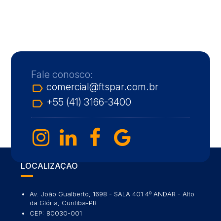
Fale conosco:
comercial@ftspar.com.br
label_outline
+55 (41) 3166-3400
label_outline
LOCALIZAÇÃO
Av. João Gualberto, 1698 - SALA 401 4º ANDAR - Alto
da Glória, Curitiba-PR
CEP: 80030-001