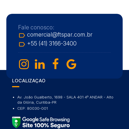
Fale conosco:
comercial@ftspar.com.br
label_outline
+55 (41) 3166-3400
label_outline
LOCALIZAÇÃO
Av. João Gualberto, 1698 - SALA 401 4º ANDAR - Alto
da Glória, Curitiba-PR
CEP: 80030-001