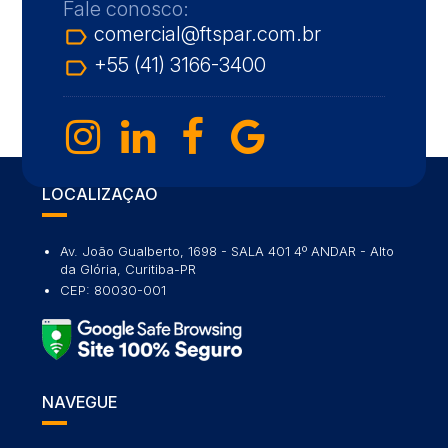
Fale conosco:
comercial@ftspar.com.br
label_outline
+55 (41) 3166-3400
label_outline
LOCALIZAÇÃO
Av. João Gualberto, 1698 - SALA 401 4º ANDAR - Alto
da Glória, Curitiba-PR
CEP: 80030-001
NAVEGUE