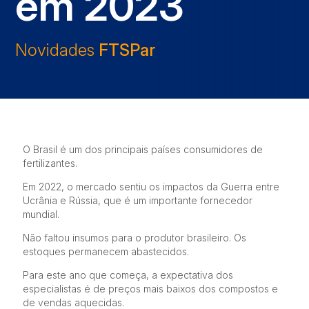
em 2023
Novidades
FTSPar
O Brasil é um dos principais países consumidores de
fertilizantes.
Em 2022, o mercado sentiu os impactos da Guerra entre
Ucrânia e Rússia, que é um importante fornecedor
mundial.
Não faltou insumos para o produtor brasileiro. Os
estoques permanecem abastecidos.
Para
este ano que começa, a expectativa dos
especialistas é de preços mais baixos dos compostos e
de vendas aquecidas.